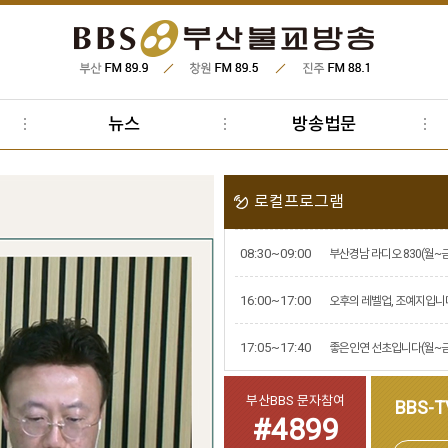
뉴스
방송법문
로컬프로그램
08:30~09:00
부산경남 라디오 830(월~금
16:00~17:00
오후의 레벨업, 조예지입니
17:05~17:40
좋은인연 선초입니다(월~금
부산BBS 문자참여
BBS-
#4899