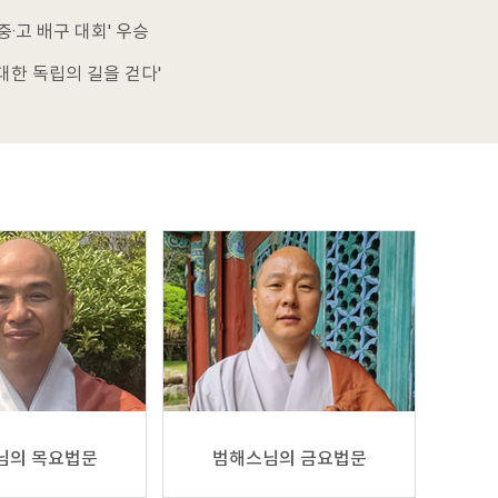
중·고 배구 대회' 우승
대한 독립의 길을 걷다'
님의 목요법문
범해스님의 금요법문