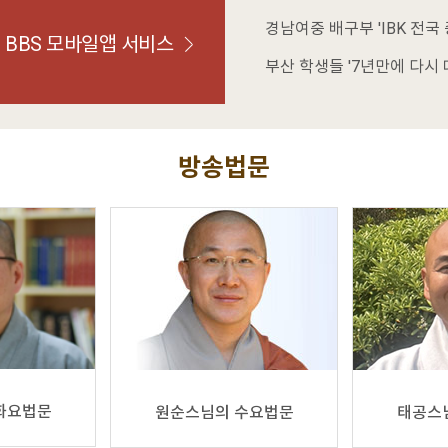
경남여중 배구부 'IBK 전국 
BBS 모바일앱 서비스
부산 학생들 '7년만에 다시 
방송법문
화요법문
원순스님의 수요법문
태공스