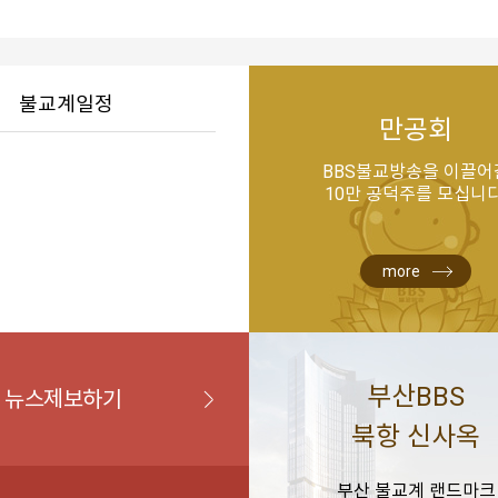
불교계일정
만공회
BBS불교방송을 이끌어
10만 공덕주를 모십니다
more
부산BBS
뉴스제보하기
북항 신사옥
부산 불교계 랜드마크