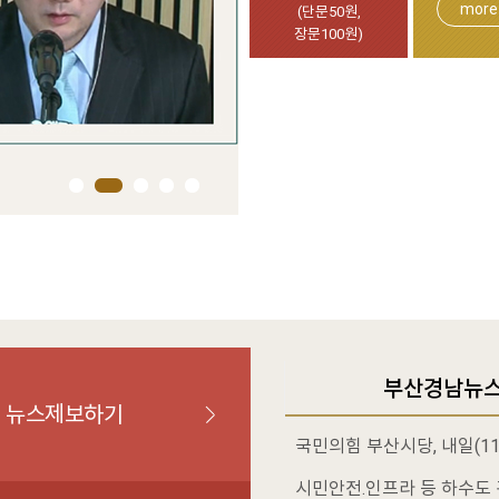
more
(단문50원,
장문100원)
1
2
3
4
5
부산경남뉴
뉴스제보하기
국민의힘 부산시당, 내일(1
시민안전.인프라 등 하수도 관